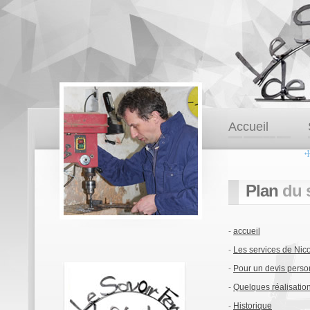
Accueil
Plan
du 
-
accueil
-
Les services de Nic
-
Pour un devis perso
-
Quelques réalisation
-
Historique